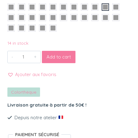
14 in stock
Bracelet
Add to cart
cordon
pendentif
Ajouter aux favoris
fleur
PIA
quantity
Colorthèque
Livraison gratuite à partir de 50€ !
Depuis notre atelier
PAIEMENT SÉCURISÉ