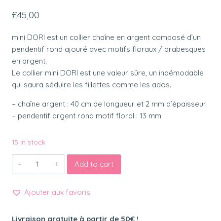
£
45,00
mini DORI est un collier chaîne en argent composé d’un
pendentif rond ajouré avec motifs floraux / arabesques
en argent.
Le collier mini DORI est une valeur sûre, un indémodable
qui saura séduire les fillettes comme les ados.
– chaîne argent : 40 cm de longueur et 2 mm d’épaisseur
– pendentif argent rond motif floral : 13 mm
15 in stock
Collier
Add to cart
chaîne
argent
Ajouter aux favoris
et
pendentif
Livraison gratuite à partir de 50€ !
floral