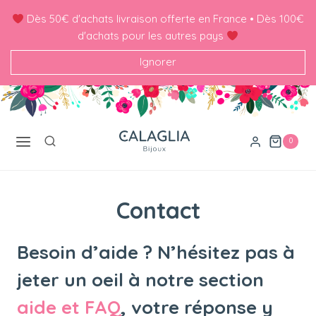
Skip
Dès 50€ d'achats livraison offerte en France • Dès 100€
to
d'achats pour les autres pays
content
Ignorer
0
Contact
Besoin d’aide ? N’hésitez pas à
jeter un oeil à notre section
aide et FAQ
, votre réponse y